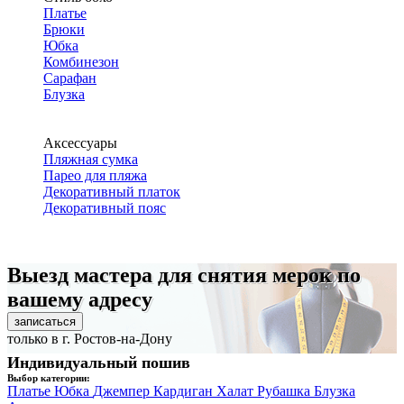
Платье
Брюки
Юбка
Комбинезон
Сарафан
Блузка
Аксессуары
Пляжная сумка
Парео для пляжа
Декоративный платок
Декоративный пояс
Выезд мастера для снятия мерок по
вашему адресу
записаться
только в г. Ростов-на-Дону
Индивидуальный пошив
Выбор категории:
Платье
Юбка
Джемпер
Кардиган
Халат
Рубашка
Блузка