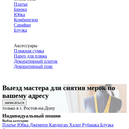
Платье
Брюки
Юбка
Комбинезон
Сарафан
Блузка
Аксессуары
Пляжная сумка
Парео для пляжа
Декоративный платок
Декоративный пояс
Выезд мастера для снятия мерок по
вашему адресу
записаться
только в г. Ростов-на-Дону
Индивидуальный пошив
Выбор категории:
Платье
Юбка
Джемпер
Кардиган
Халат
Рубашка
Блузка