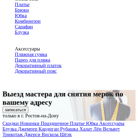
Платье
Брюки
Юбка
Комбинезон
Сарафан
Блузка
Аксессуары
Пляжная сумка
Парео для пляжа
Декоративный платок
Декоративный пояс
Выезд мастера для снятия мерок по
вашему адресу
записаться
только в г. Ростов-на-Дону
Скидки
Новинки
Праздничное
Платье
Юбка
Аксессуары
Блузка
Джемпер
Кардиган
Рубашка
Халат
Лён
Вельвет
Трикотаж
Джерси
Вискоза
Шёлк