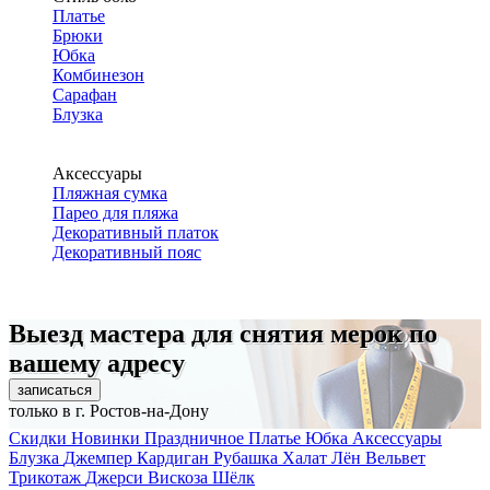
Платье
Брюки
Юбка
Комбинезон
Сарафан
Блузка
Аксессуары
Пляжная сумка
Парео для пляжа
Декоративный платок
Декоративный пояс
Выезд мастера для снятия мерок по
вашему адресу
записаться
только в г. Ростов-на-Дону
Скидки
Новинки
Праздничное
Платье
Юбка
Аксессуары
Блузка
Джемпер
Кардиган
Рубашка
Халат
Лён
Вельвет
Трикотаж
Джерси
Вискоза
Шёлк