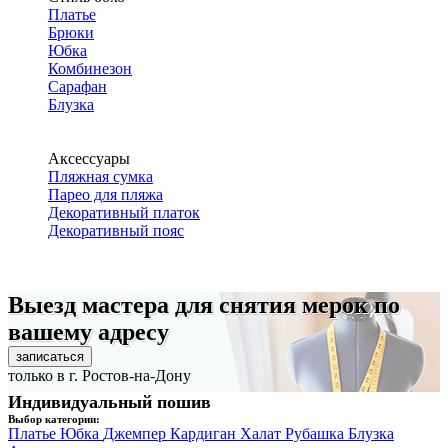
Платье
Брюки
Юбка
Комбинезон
Сарафан
Блузка
Аксессуары
Пляжная сумка
Парео для пляжа
Декоративный платок
Декоративный пояс
Выезд мастера для снятия мерок по
вашему адресу
записаться
только в г. Ростов-на-Дону
Индивидуальный пошив
Выбор категории:
Платье
Юбка
Джемпер
Кардиган
Халат
Рубашка
Блузка