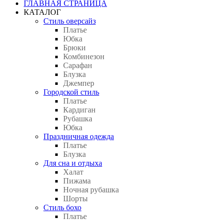
ГЛАВНАЯ СТРАНИЦА
КАТАЛОГ
Стиль оверсайз
Платье
Юбка
Брюки
Комбинезон
Сарафан
Блузка
Джемпер
Городской стиль
Платье
Кардиган
Рубашка
Юбка
Праздничная одежда
Платье
Блузка
Для сна и отдыха
Халат
Пижама
Ночная рубашка
Шорты
Стиль бохо
Платье