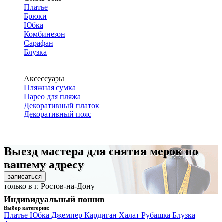
Платье
Брюки
Юбка
Комбинезон
Сарафан
Блузка
Аксессуары
Пляжная сумка
Парео для пляжа
Декоративный платок
Декоративный пояс
Выезд мастера для снятия мерок по
вашему адресу
записаться
только в г. Ростов-на-Дону
Индивидуальный пошив
Выбор категории:
Платье
Юбка
Джемпер
Кардиган
Халат
Рубашка
Блузка