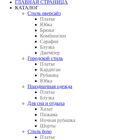
ГЛАВНАЯ СТРАНИЦА
КАТАЛОГ
Стиль оверсайз
Платье
Юбка
Брюки
Комбинезон
Сарафан
Блузка
Джемпер
Городской стиль
Платье
Кардиган
Рубашка
Юбка
Праздничная одежда
Платье
Блузка
Для сна и отдыха
Халат
Пижама
Ночная рубашка
Шорты
Стиль бохо
Платье