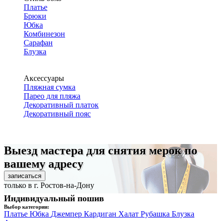
Платье
Брюки
Юбка
Комбинезон
Сарафан
Блузка
Аксессуары
Пляжная сумка
Парео для пляжа
Декоративный платок
Декоративный пояс
Выезд мастера для снятия мерок по
вашему адресу
записаться
только в г. Ростов-на-Дону
Индивидуальный пошив
Выбор категории:
Платье
Юбка
Джемпер
Кардиган
Халат
Рубашка
Блузка