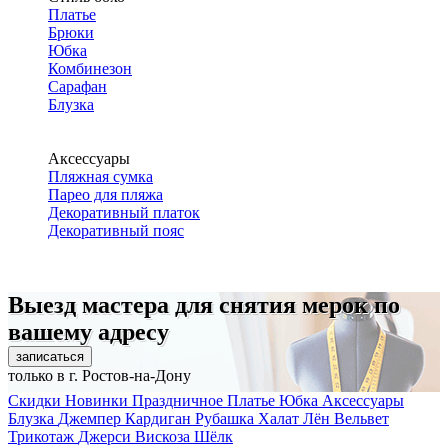
Платье
Брюки
Юбка
Комбинезон
Сарафан
Блузка
Аксессуары
Пляжная сумка
Парео для пляжа
Декоративный платок
Декоративный пояс
Выезд мастера для снятия мерок по
вашему адресу
записаться
только в г. Ростов-на-Дону
Скидки
Новинки
Праздничное
Платье
Юбка
Аксессуары
Блузка
Джемпер
Кардиган
Рубашка
Халат
Лён
Вельвет
Трикотаж
Джерси
Вискоза
Шёлк