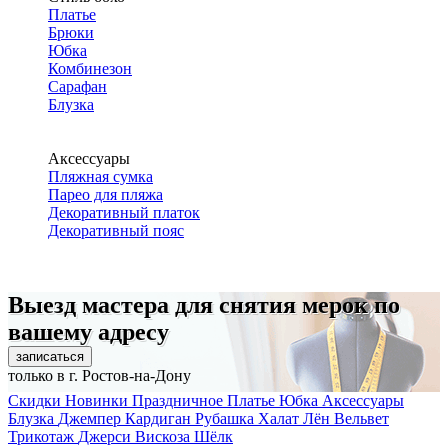
Платье
Брюки
Юбка
Комбинезон
Сарафан
Блузка
Аксессуары
Пляжная сумка
Парео для пляжа
Декоративный платок
Декоративный пояс
Выезд мастера для снятия мерок по
вашему адресу
записаться
только в г. Ростов-на-Дону
Скидки
Новинки
Праздничное
Платье
Юбка
Аксессуары
Блузка
Джемпер
Кардиган
Рубашка
Халат
Лён
Вельвет
Трикотаж
Джерси
Вискоза
Шёлк