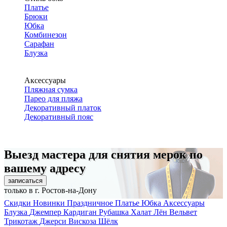
Платье
Брюки
Юбка
Комбинезон
Сарафан
Блузка
Аксессуары
Пляжная сумка
Парео для пляжа
Декоративный платок
Декоративный пояс
Выезд мастера для снятия мерок по
вашему адресу
записаться
только в г. Ростов-на-Дону
Скидки
Новинки
Праздничное
Платье
Юбка
Аксессуары
Блузка
Джемпер
Кардиган
Рубашка
Халат
Лён
Вельвет
Трикотаж
Джерси
Вискоза
Шёлк