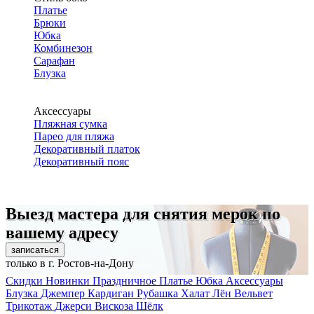
Платье
Брюки
Юбка
Комбинезон
Сарафан
Блузка
Аксессуары
Пляжная сумка
Парео для пляжа
Декоративный платок
Декоративный пояс
Выезд мастера для снятия мерок по
вашему адресу
записаться
только в г. Ростов-на-Дону
Скидки
Новинки
Праздничное
Платье
Юбка
Аксессуары
Блузка
Джемпер
Кардиган
Рубашка
Халат
Лён
Вельвет
Трикотаж
Джерси
Вискоза
Шёлк