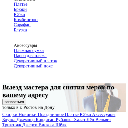
Платье
Брюки
Юбка
Комбинезон
Сарафан
Блузка
Аксессуары
Пляжная сумка
Парео для пляжа
Декоративный платок
Декоративный пояс
Выезд мастера для снятия мерок по
вашему адресу
записаться
только в г. Ростов-на-Дону
Скидки
Новинки
Праздничное
Платье
Юбка
Аксессуары
Блузка
Джемпер
Кардиган
Рубашка
Халат
Лён
Вельвет
Трикотаж
Джерси
Вискоза
Шёлк