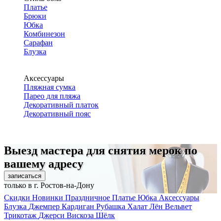
Платье
Брюки
Юбка
Комбинезон
Сарафан
Блузка
Аксессуары
Пляжная сумка
Парео для пляжа
Декоративный платок
Декоративный пояс
Выезд мастера для снятия мерок по
вашему адресу
записаться
только в г. Ростов-на-Дону
Скидки
Новинки
Праздничное
Платье
Юбка
Аксессуары
Блузка
Джемпер
Кардиган
Рубашка
Халат
Лён
Вельвет
Трикотаж
Джерси
Вискоза
Шёлк