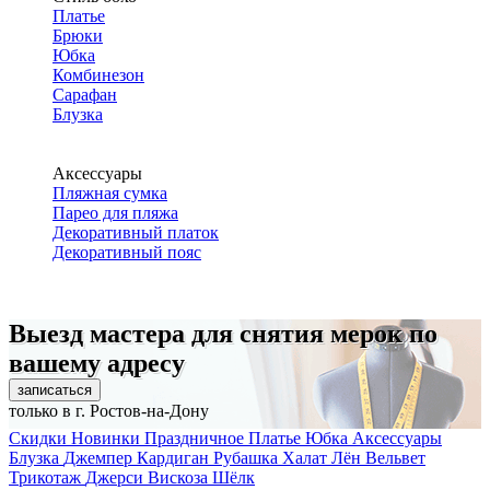
Платье
Брюки
Юбка
Комбинезон
Сарафан
Блузка
Аксессуары
Пляжная сумка
Парео для пляжа
Декоративный платок
Декоративный пояс
Выезд мастера для снятия мерок по
вашему адресу
записаться
только в г. Ростов-на-Дону
Скидки
Новинки
Праздничное
Платье
Юбка
Аксессуары
Блузка
Джемпер
Кардиган
Рубашка
Халат
Лён
Вельвет
Трикотаж
Джерси
Вискоза
Шёлк