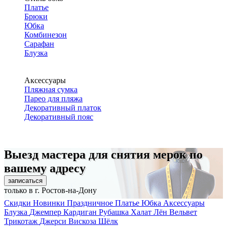
Платье
Брюки
Юбка
Комбинезон
Сарафан
Блузка
Аксессуары
Пляжная сумка
Парео для пляжа
Декоративный платок
Декоративный пояс
Выезд мастера для снятия мерок по
вашему адресу
записаться
только в г. Ростов-на-Дону
Скидки
Новинки
Праздничное
Платье
Юбка
Аксессуары
Блузка
Джемпер
Кардиган
Рубашка
Халат
Лён
Вельвет
Трикотаж
Джерси
Вискоза
Шёлк