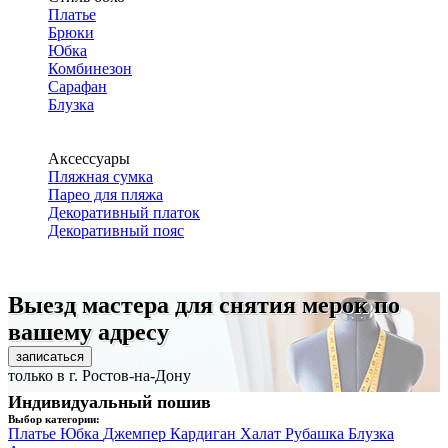
Платье
Брюки
Юбка
Комбинезон
Сарафан
Блузка
Аксессуары
Пляжная сумка
Парео для пляжа
Декоративный платок
Декоративный пояс
Выезд мастера для снятия мерок по
вашему адресу
записаться
только в г. Ростов-на-Дону
Индивидуальный пошив
Выбор категории:
Платье
Юбка
Джемпер
Кардиган
Халат
Рубашка
Блузка