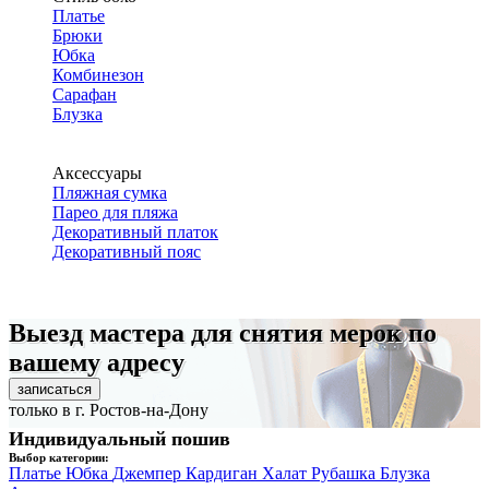
Платье
Брюки
Юбка
Комбинезон
Сарафан
Блузка
Аксессуары
Пляжная сумка
Парео для пляжа
Декоративный платок
Декоративный пояс
Выезд мастера для снятия мерок по
вашему адресу
записаться
только в г. Ростов-на-Дону
Индивидуальный пошив
Выбор категории:
Платье
Юбка
Джемпер
Кардиган
Халат
Рубашка
Блузка