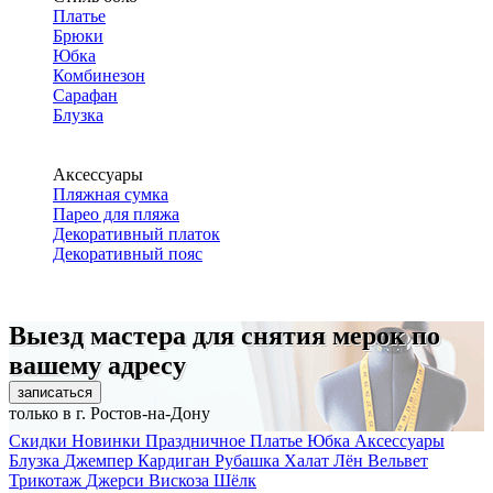
Платье
Брюки
Юбка
Комбинезон
Сарафан
Блузка
Аксессуары
Пляжная сумка
Парео для пляжа
Декоративный платок
Декоративный пояс
Выезд мастера для снятия мерок по
вашему адресу
записаться
только в г. Ростов-на-Дону
Скидки
Новинки
Праздничное
Платье
Юбка
Аксессуары
Блузка
Джемпер
Кардиган
Рубашка
Халат
Лён
Вельвет
Трикотаж
Джерси
Вискоза
Шёлк