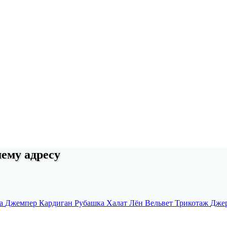
шему адресу
а
Джемпер
Кардиган
Рубашка
Халат
Лён
Вельвет
Трикотаж
Дже