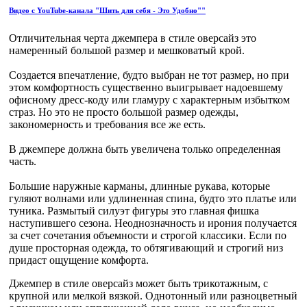
Видео с YouTube-канала "Шить для себя - Это Удобно""
Отличительная черта джемпера в стиле оверсайз это
намеренный большой размер и мешковатый крой.
Создается впечатление, будто выбран не тот размер, но при
этом комфортность существенно выигрывает надоевшему
офисному дресс-коду или гламуру с характерным избытком
страз. Но это не просто большой размер одежды,
закономерность и требования все же есть.
В джемпере должна быть увеличена только определенная
часть.
Большие наружные карманы, длинные рукава, которые
гуляют волнами или удлиненная спина, будто это платье или
туника. Размытый силуэт фигуры это главная фишка
наступившего сезона. Неоднозначность и ирония получается
за счет сочетания объемности и строгой классики. Если по
душе просторная одежда, то обтягивающий и строгий низ
придаст ощущение комфорта.
Джемпер в стиле оверсайз может быть трикотажным, с
крупной или мелкой вязкой. Однотонный или разноцветный