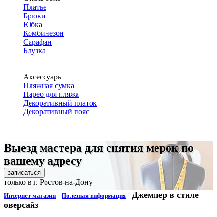
Платье
Брюки
Юбка
Комбинезон
Сарафан
Блузка
Аксессуары
Пляжная сумка
Парео для пляжа
Декоративный платок
Декоративный пояс
Выезд мастера для снятия мерок по
вашему адресу
записаться
только в г. Ростов-на-Дону
Джемпер в стиле
Интернет-магазин
Полезная информация
оверсайз