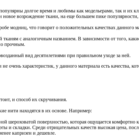
 популярны долгое время и любимы как модельерами, так и их к
 и новое возрождение ткани, на еще большем пике популярности,
робе модниц, что говорит о положительных качествах данного м
 тканям с аналогичным названием. В зависимости от того, как
но прочным.
ервозданный вид десятилетиями при правильном уходе за ней.
не очень характеристик, у данного материала есть качества, ко
тоит, и способ их скручивания.
кие нити находятся в их основе. Например:
ной шероховатой поверхностью, которая ощущается комфортно ка
уэты и складки. Среди отрицательных качеств высокая цена, пос
менее капризен и дешевле.