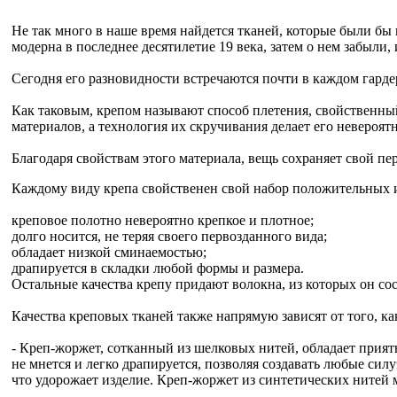
Не так много в наше время найдется тканей, которые были бы
модерна в последнее десятилетие 19 века, затем о нем забыли,
Сегодня его разновидности встречаются почти в каждом гарде
Как таковым, крепом называют способ плетения, свойственный
материалов, а технология их скручивания делает его невероят
Благодаря свойствам этого материала, вещь сохраняет свой п
Каждому виду крепа свойственен свой набор положительных и 
креповое полотно невероятно крепкое и плотное;
долго носится, не теряя своего первозданного вида;
обладает низкой сминаемостью;
драпируется в складки любой формы и размера.
Остальные качества крепу придают волокна, из которых он сос
Качества креповых тканей также напрямую зависят от того, ка
- Креп-жоржет, сотканный из шелковых нитей, обладает прият
не мнется и легко драпируется, позволяя создавать любые сил
что удорожает изделие. Креп-жоржет из синтетических нитей 