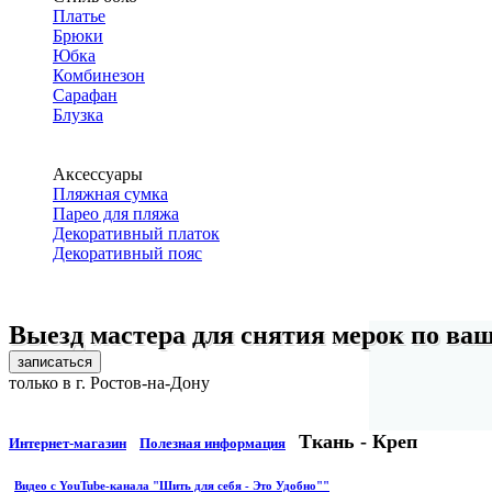
Платье
Брюки
Юбка
Комбинезон
Сарафан
Блузка
Аксессуары
Пляжная сумка
Парео для пляжа
Декоративный платок
Декоративный пояс
Выезд мастера для снятия мерок по ва
записаться
только в г. Ростов-на-Дону
Ткань - Креп
Интернет-магазин
Полезная информация
Видео с YouTube-канала "Шить для себя - Это Удобно""