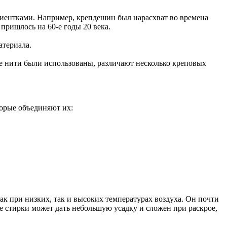
лиентками. Например, крепдешин был нарасхват во времена
 пришлось на 60-е годы 20 века.
атериала.
ие нити были использованы, различают несколько креповых
торые объединяют их:
к при низких, так и высоких температурах воздуха. Он почти
ле стирки может дать небольшую усадку и сложен при раскрое,